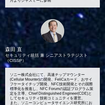
月よりジャスミーに参画
森田 直
セキュリティ統括 兼 シニアストラテジスト
（CISSP）
ソニー株式会社にて、高速チップマウンター
(Cellular Mounter)の開発、FeliCaカード、おサイ
フケータイチップ開発、NFC技術開発とその国際
標準化を推進し、NFC Forumの認証プログラム策
定を主導、Chief Distinguished Engineer(CDE)と
してセキュリティ技術コミュニティを運営。
また、ソニーコンピュータサイエンス研究所にお