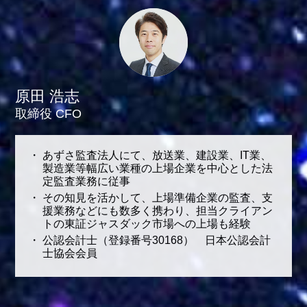
原田 浩志
取締役 CFO
あずさ監査法人にて、放送業、建設業、IT業、
製造業等幅広い業種の上場企業を中心とした法
定監査業務に従事
その知見を活かして、上場準備企業の監査、支
援業務などにも数多く携わり、担当クライアン
トの東証ジャスダック市場への上場も経験
公認会計士（登録番号30168） 日本公認会計
士協会会員