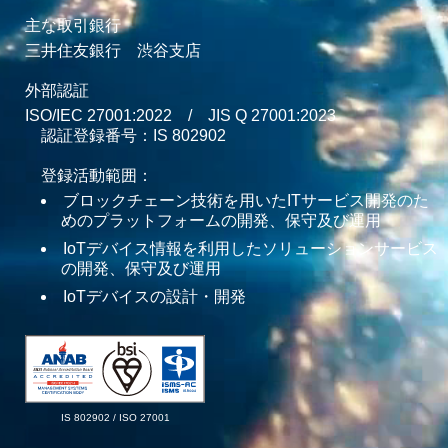
主な取引銀行
三井住友銀行 渋谷支店
外部認証
ISO/IEC 27001:2022 / JIS Q 27001:2023
認証登録番号：
IS 802902
登録活動範囲：
ブロックチェーン技術を用いたITサービス開発のた
めのプラットフォームの開発、保守及び運用
IoTデバイス情報を利用したソリューションサービス
の開発、保守及び運用
IoTデバイスの設計・開発
IS 802902 / ISO 27001