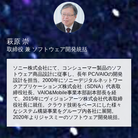
萩原 崇
取締役 兼 ソフトウェア開発統括
ソニー株式会社にて、コンシューマー製品のソフ
トウェア商品設計に従事し、長年 PC/VAIOの開発
設計を担当。2000年にソニーデジタルネットワー
クアプリケーションズ株式会社（SDNA）代表取
締役社長。VAIO&Mobile事業本部副本部長を経
て、2015年にヴィジョンアーツ株式会社代表取締
役社長に就任。クラウド技術をベースにした様々
なシステム構築事業をグループ内各社に展開。
2020年よりジャスミーのソフトウェア開発統括。