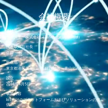
会社概要
会社名
ジャスミー株式会社（Jasmy Incorporated）
代表取締役社長
佐藤 一雅
所在地
東京都港区北青山一丁目2番3号 青山ビル11階
設立
2016年4月5日
事業内容
IoT向けのプラットフォームおよびソリューションの提
供