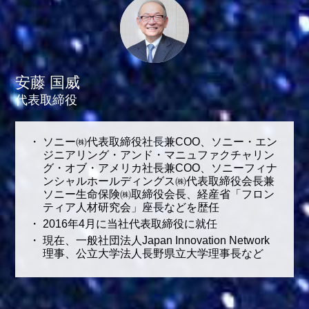
安藤 国威
代表取締役
ソニー㈱代表取締役社長兼COO、ソニー・エン
ジニアリング・アンド・マニュファクチャリン
グ・オブ・アメリカ社長兼COO、ソニーフィナ
ンシャルホールディングス㈱代表取締役会長兼
ソニー生命保険㈱取締役会長、経産省「フロン
ティア人材研究会」座長などを歴任
2016年4月に当社代表取締役に就任
現在、一般社団法人Japan Innovation Network
理事、公立大学法人長野県立大学理事長など