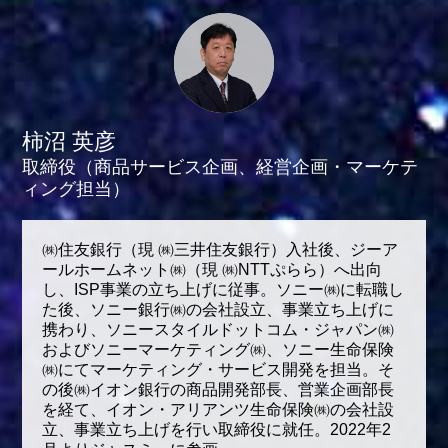
柿沼 英彦
取締役（商品サービス企画、経営企画・マーケテ
ィング担当）
㈱住友銀行（現 ㈱三井住友銀行）入社後、ジーア
ールホームネット㈱（現 ㈱NTTぷらら）へ出向
し、ISP事業の立ち上げに従事。ソニー㈱に転職し
た後、ソニー銀行㈱の会社設立、事業立ち上げに
携わり、ソニースタイルドットコム・ジャパン㈱
およびソニーマーケティング㈱、ソニー生命保険
㈱にてマーケティング・サービス開発を担当。そ
の後㈱イオン銀行の商品開発部長、営業企画部長
を経て、イオン・アリアンツ生命保険㈱の会社設
立、事業立ち上げを行い取締役に就任。2022年2