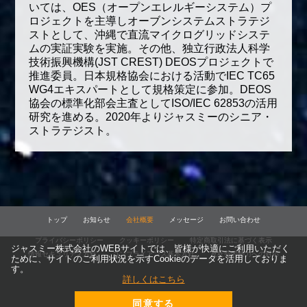
いては、OES（オープンエレルギーシステム）プ
ロジェクトを主導しオーブンシステムストラテジ
ストとして、沖縄で直流マイクログリッドシステ
ムの実証実験を実施。その他、独立行政法人科学
技術振興機構(JST CREST) DEOSプロジェクトで
推進委員。日本規格協会における活動でIEC TC65
WG4エキスパートとして規格策定に参加。DEOS
協会の標準化部会主査としてISO/IEC 62853の活用
研究を進める。2020年よりジャスミーのシニア・
ストラテジスト。
トップ
お知らせ
会社概要
メッセージ
お問い合わせ
プライバシーポリシー
クッキーポリシー
特定商取引法に基づく表示
ジャスミー株式会社のWEBサイトでは、皆様が快適にご利用いただく
情報セキュリティ方針
コンプライアンス基本方針
反社会的勢力への対応
ために、サイトのご利用状況を示すCookieのデータを活用しておりま
す。
詳しくはこちら
同意する